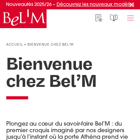
Nouveautés 2025/26 –
Découvrez les nouveaux modèles
NOS PORTES D’ENTRÉE
NOS ACCESSOIRES
NOS CONSEILS
ACCUEIL
»
BIENVENUE CHEZ BEL’M
PAR TYPE
PAR TYPE
S'INSPIRER ET CHOISIR
Bienvenue
Portes d’entrée
Marquises
Témoignages clients
chez Bel’M
Portes de service
Luminaires
Idées d'aménagement
Portes d’entrée grand trafic
Une entrée sur mesure
PAR STYLE
Accueil connecté
Portes d’entrée contemporaines
Faire mon choix
RÉUSSIR MON PROJET
Portes d’entrée classiques
Portes d’entrée vitrées
Conseils de pro
Plongez au cœur du savoir-faire Bel’M : du
premier croquis imaginé par nos designers
Portes d'entrée pleines
Normes & fiscalité
jusqu’à l’instant où la porte Athéna prend vie
PAR MATÉRIAU
VIVRE AVEC SA PORTE