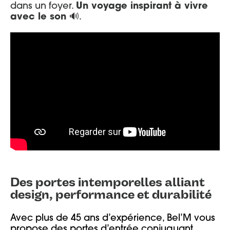
dans un foyer.
Un voyage inspirant à vivre
avec le son
🔊.
Portes d’entrée Aluminium
Entretien et réglages
Portes d’entrée Acier
Portes d’entrée Mixte Bois / Alu
Portes d’entrée Bois
Des portes intemporelles alliant
design, performance et durabilité
Avec plus de 45 ans d’expérience, Bel’M vous
propose des portes d’entrée conjuguant