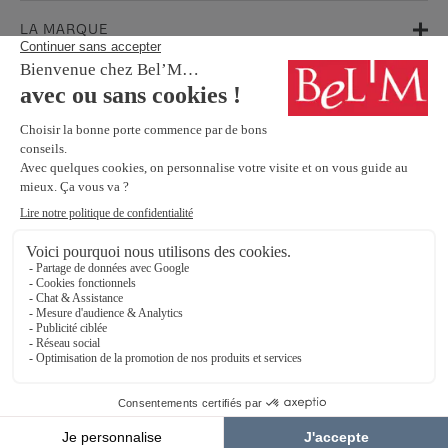
LA MARQUE
AIDE & SUPPORT
FAQ
Garanties
Service Après-Vente
BESOIN D'INFORMATIONS ? NOS CONSEILLERS SONT À VOTRE
ÉCOUTE.
Contactez-nous
SUIVEZ-NOUS SUR LES RÉSEAUX SOCIAUX !
Mentions légales
Protection Des Données Personnelles
Éthique