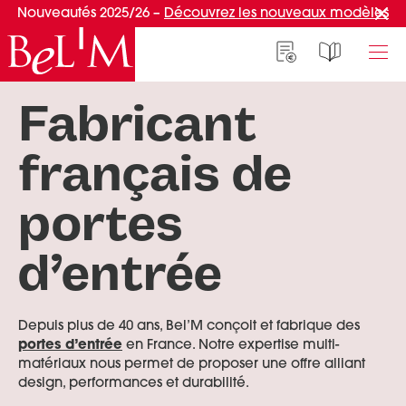
Nouveautés 2025/26 –
Découvrez les nouveaux modèles
Fabricant
NOS PORTES D’ENTRÉE
NOS ACCESSOIRES
NOS CONSEILS
français de
PAR TYPE
PAR TYPE
S'INSPIRER ET CHOISIR
Portes d’entrée
Marquises
Témoignages clients
portes
Portes de service
Luminaires
Idées d'aménagement
Portes d’entrée grand trafic
Une entrée sur mesure
d’entrée
PAR STYLE
Accueil connecté
Portes d’entrée contemporaines
Faire mon choix
RÉUSSIR MON PROJET
Depuis plus de 40 ans, Bel’M conçoit et fabrique des
Portes d’entrée classiques
portes d’entrée
en France. Notre expertise multi-
Portes d’entrée vitrées
Conseils de pro
matériaux nous permet de proposer une offre alliant
design, performances et durabilité.
Portes d'entrée pleines
Normes & fiscalité
PAR MATÉRIAU
VIVRE AVEC SA PORTE