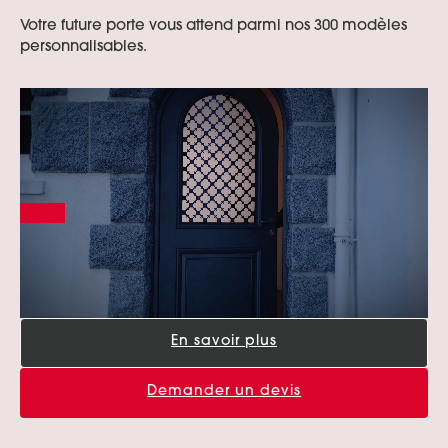
Votre future porte vous attend parmi nos 300 modèles
Portes d’entrée Aluminium
Entretien et réglages
personnalisables.
Portes d’entrée Acier
Portes d’entrée Mixte Bois / Alu
Portes d’entrée Bois
En savoir plus
Demander un devis