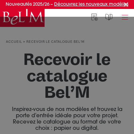
Nouveautés 2025/26 –
Découvrez les nouveaux modèles
NOS PORTES D’ENTRÉE
NOS ACCESSOIRES
NOS CONSEILS
ACCUEIL
»
RECEVOIR LE CATALOGUE BEL’M
PAR TYPE
PAR TYPE
S'INSPIRER ET CHOISIR
Recevoir le
Portes d’entrée
Marquises
Témoignages clients
catalogue
Portes de service
Luminaires
Idées d'aménagement
Portes d’entrée grand trafic
Une entrée sur mesure
Bel’M
PAR STYLE
Accueil connecté
Portes d’entrée contemporaines
Faire mon choix
RÉUSSIR MON PROJET
Portes d’entrée classiques
Inspirez-vous de nos modèles et trouvez la
porte d’entrée idéale pour votre projet.
Portes d’entrée vitrées
Conseils de pro
Recevez le catalogue au format de votre
Portes d'entrée pleines
Normes & fiscalité
choix : papier ou digital.
PAR MATÉRIAU
VIVRE AVEC SA PORTE