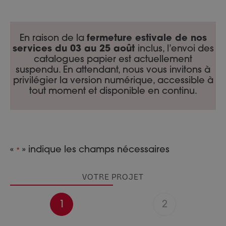
Portes d’entrée Aluminium
Entretien et réglages
Portes d’entrée Acier
En raison de la
fermeture estivale de nos
services du 03 au 25 août
inclus, l’envoi des
Portes d’entrée Mixte Bois / Alu
catalogues papier est actuellement
Portes d’entrée Bois
suspendu. En attendant, nous vous invitons à
privilégier la version numérique, accessible à
tout moment et disponible en continu.
«
» indique les champs nécessaires
*
VOTRE PROJET
1
2