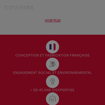
COULEURS
Porte d’entrée taupe
Porte d’entrée orange
VOIR PLUS
Porte d’entrée beige
Porte d’entrée bois blanc
Porte d’entrée gris clair
Portes d’entrée vertes
Porte d’entrée marron
Portes d’entrée blanches
Porte d’entrée rouge
CONCEPTION ET FABRICATION FRANÇAISE
Portes d’entrée gris anthracite
MATÉRIAUX
ENGAGEMENT SOCIAL ET ENVIRONNEMENTAL
Portes d’entrée bois doubles battants
Portes d’entrée bois modernes
Porte d’entrée bois semi-vitrée
+ DE 45 ANS D'EXPERTISE
Portes d’entrée bois doubles battants
Portes d’entrée bois modernes
Porte d’entrée bois semi-vitrée