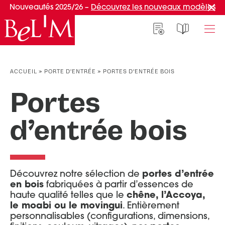
Nouveautés 2025/26 –
Découvrez les nouveaux modèles
NOS PORTES D’ENTRÉE
NOS ACCESSOIRES
NOS CONSEILS
ACCUEIL
»
PORTE D’ENTRÉE
»
PORTES D’ENTRÉE BOIS
PAR TYPE
PAR TYPE
S'INSPIRER ET CHOISIR
Portes
Portes d’entrée
Marquises
Témoignages clients
d’entrée bois
Portes de service
Luminaires
Idées d'aménagement
Portes d’entrée grand trafic
Une entrée sur mesure
PAR STYLE
Accueil connecté
Afficher plus de filtres
Portes d’entrée contemporaines
Faire mon choix
Découvrez notre sélection de
portes d’entrée
RÉUSSIR MON PROJET
Portes d’entrée classiques
en bois
fabriquées à partir d’essences de
appliquer les filtres
haute qualité telles que le
chêne, l’Accoya,
Portes d’entrée vitrées
Conseils de pro
le moabi ou le movingui
. Entièrement
Portes d'entrée pleines
Normes & fiscalité
personnalisables (configurations, dimensions,
PAR MATÉRIAU
VIVRE AVEC SA PORTE