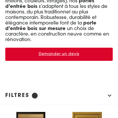
finitions, couleurs, vitrages), nos
portes
Réinitialiser les filtres
d’entrée bois
s’adaptent à tous les styles de
Portes d’entrée Aluminium
Entretien et réglages
maisons, du plus traditionnel au plus
contemporain. Robustesse, durabilité et
Portes d’entrée Acier
élégance intemporelle font de la
porte
Portes d’entrée Mixte Bois / Alu
d’entrée bois sur mesure
un choix de
caractère, en construction neuve comme en
Portes d’entrée Bois
rénovation.
Demander un devis
FILTRES