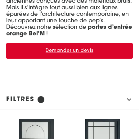
anciennes conçues avec des matériaux bruts.
Mais il s’intègre tout aussi bien aux lignes
Réinitialiser les filtres
Portes d’entrée Aluminium
Entretien et réglages
épurées de l’architecture contemporaine, en
leur apportant une touche de pep’s.
Portes d’entrée Acier
Découvrez notre sélection de
portes d’entrée
Portes d’entrée Mixte Bois / Alu
orange Bel’M
!
Portes d’entrée Bois
Demander un devis
FILTRES