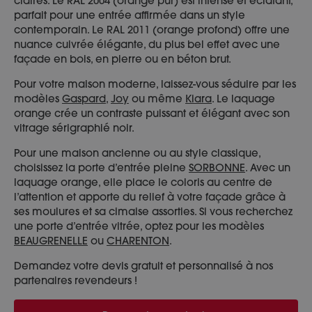
claires. Le RAL 2004 (orange pur) est intense et éclatant,
parfait pour une entrée affirmée dans un style
contemporain. Le RAL 2011 (orange profond) offre une
nuance cuivrée élégante, du plus bel effet avec une
façade en bois, en pierre ou en béton brut.
Pour votre maison moderne, laissez-vous séduire par les
modèles
Gaspard
,
Joy
ou même
Kiara
. Le laquage
orange crée un contraste puissant et élégant avec son
vitrage sérigraphié noir.
Pour une maison ancienne ou au style classique,
choisissez la porte d’entrée pleine
SORBONNE
. Avec un
laquage orange, elle place le coloris au centre de
l’attention et apporte du relief à votre façade grâce à
ses moulures et sa cimaise assorties. Si vous recherchez
une porte d’entrée vitrée, optez pour les modèles
BEAUGRENELLE
ou
CHARENTON
.
Demandez votre devis gratuit et personnalisé à nos
partenaires revendeurs !