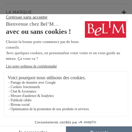
LA MARQUE
AIDE & SUPPORT
FAQ
Garanties
Service Après-Vente
BESOIN D'INFORMATIONS ? NOS CONSEILLERS SONT À VOTRE
ÉCOUTE.
Contactez-nous
SUIVEZ-NOUS SUR LES RÉSEAUX SOCIAUX !
Mentions légales
Protection Des Données Personnelles
Éthique