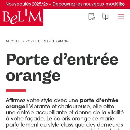
Nouveautés 2025/26 –
Découvrez les nouveaux modèles
NOS PORTES D’ENTRÉE
NOS ACCESSOIRES
NOS CONSEILS
ACCUEIL
»
PORTE D’ENTRÉE ORANGE
PAR TYPE
PAR TYPE
S'INSPIRER ET CHOISIR
Porte d’entrée
Portes d’entrée
Marquises
Témoignages clients
orange
Portes de service
Luminaires
Idées d'aménagement
Portes d’entrée grand trafic
Une entrée sur mesure
PAR STYLE
Accueil connecté
Portes d’entrée contemporaines
Faire mon choix
Afficher plus de filtres
Affirmez votre style avec une
porte d’entrée
RÉUSSIR MON PROJET
Portes d’entrée classiques
orange !
Vibrante et chaleureuse, elle offre
une entrée accueillante et donne de la vitalité
Portes d’entrée vitrées
Conseils de pro
appliquer les filtres
à votre façade. Le coloris orange se marie
Portes d'entrée pleines
Normes & fiscalité
parfaitement au style classique des demeures
PAR MATÉRIAU
VIVRE AVEC SA PORTE