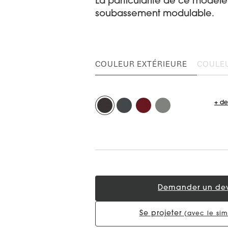
La particularité de ce modèle 
soubassement modulable.
COULEUR EXTÉRIEURE
COULEU
+ de
Demander un dev
Se projeter
(avec le sim