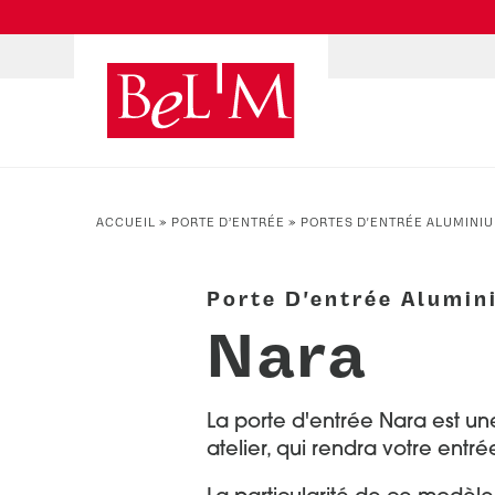
NOS PORTES D’ENTRÉE
NOS ACCESSOIRES
NOS CONSEILS
ACCUEIL
»
PORTE D’ENTRÉE
»
PORTES D'ENTRÉE ALUMINI
PAR TYPE
PAR TYPE
S'INSPIRER ET CHOISIR
Portes d’entrée
Marquises
Témoignages clients
Porte D'entrée Alumin
Portes de service
Luminaires
Idées d'aménagement
Nara
Portes d’entrée grand trafic
Une entrée sur mesure
Accueil connecté
Faire mon choix
La porte d'entrée Nara est un
atelier, qui rendra votre entr