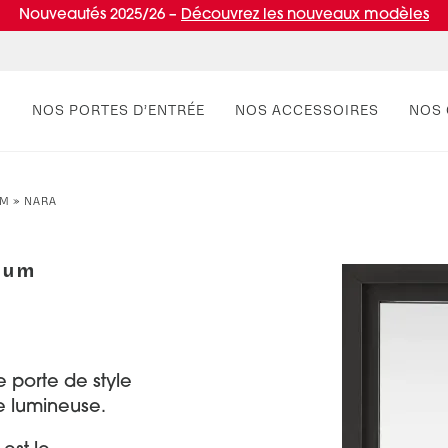
Nouveautés 2025/26 –
Découvrez les nouveaux modèles
NOS PORTES D’ENTRÉE
NOS ACCESSOIRES
NOS 
UM
»
NARA
PAR STYLE
RÉUSSIR MON PROJET
PAR
VIV
Portes d’entrée contemporaines
Conseils de pro
Por
Entr
ium
Portes d’entrée classiques
Normes & fiscalité
Port
Portes d’entrée vitrées
Port
Portes d'entrée pleines
Port
e porte de style
ée lumineuse.