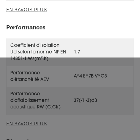
EN SAVOIR PLUS
Performances
Coefficient d'isolation
Ud selon la norme NF EN
1,7
14351-1 W/(m².K)
Performance
A*4 E*7B V*C3
d'étanchéité AEV
Performance
d'affaiblissement
37(-1;-3)dB
acoustique RW (C:Ctr)
EN SAVOIR PLUS