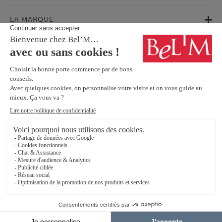
LA MARQUE
AIDE & SUPPORT
FAQ
Garanties
Service Après-Vente
BESOIN D'INFORMATIONS ? NOS CONSEILLERS SONT À VOTRE
ÉCOUTE.
Contactez-nous
SUIVEZ-NOUS SUR LES RÉSEAUX SOCIAUX !
Mentions légales
Protection Des Données Personnelles
Éthique