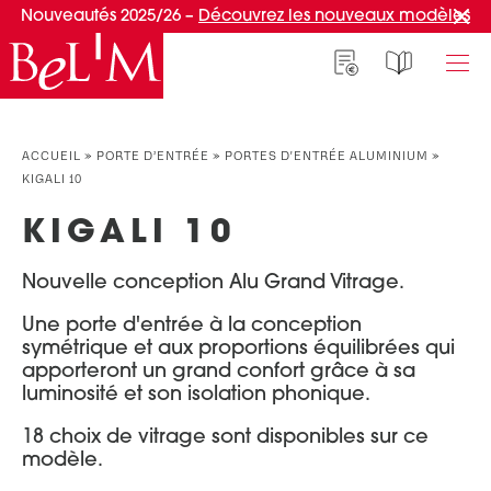
Nouveautés 2025/26 –
Découvrez les nouveaux modèles
NOS PORTES D’ENTRÉE
NOS ACCESSOIRES
NOS CONSEILS
ACCUEIL
»
PORTE D’ENTRÉE
»
PORTES D'ENTRÉE ALUMINIUM
»
KIGALI 10
PAR TYPE
PAR TYPE
S'INSPIRER ET CHOISIR
KIGALI 10
Portes d’entrée
Marquises
Témoignages clients
Portes de service
Luminaires
Idées d'aménagement
Nouvelle conception Alu Grand Vitrage.
Portes d’entrée grand trafic
Une entrée sur mesure
PAR STYLE
Une porte d'entrée à la conception
Accueil connecté
symétrique et aux proportions équilibrées qui
Portes d’entrée contemporaines
Faire mon choix
apporteront un grand confort grâce à sa
RÉUSSIR MON PROJET
luminosité et son isolation phonique.
Portes d’entrée classiques
Portes d’entrée vitrées
Conseils de pro
18 choix de vitrage sont disponibles sur ce
modèle.
Portes d'entrée pleines
Normes & fiscalité
PAR MATÉRIAU
VIVRE AVEC SA PORTE