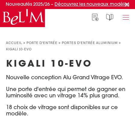
Nouveautés 2025/26 –
Découvrez les nouveaux modèles
NOS PORTES D’ENTRÉE
NOS ACCESSOIRES
NOS CONSEILS
ACCUEIL
»
PORTE D’ENTRÉE
»
PORTES D'ENTRÉE ALUMINIUM
»
KIGALI 10-EVO
PAR TYPE
PAR TYPE
S'INSPIRER ET CHOISIR
KIGALI 10-EVO
Portes d’entrée
Marquises
Témoignages clients
Portes de service
Luminaires
Idées d'aménagement
Nouvelle conception Alu Grand Vitrage EVO.
Portes d’entrée grand trafic
Une entrée sur mesure
PAR STYLE
Une porte d'entrée qui permet de gagner en
Accueil connecté
luminosité avec un vitrage 14% plus grand.
Portes d’entrée contemporaines
Faire mon choix
RÉUSSIR MON PROJET
18 choix de vitrage sont disponibles sur ce
Portes d’entrée classiques
modèle.
Portes d’entrée vitrées
Conseils de pro
Portes d'entrée pleines
Normes & fiscalité
PAR MATÉRIAU
VIVRE AVEC SA PORTE