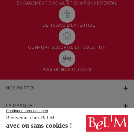
ENGAGEMENT SOCIAL ET ENVIRONNEMENTAL
+ DE 45 ANS D'EXPERTISE
CONFORT SÉCURITÉ ET ISOLATION
AVIS DE NOS CLIENTS
NOS PORTES
LA MARQUE
AIDE & SUPPORT
FAQ
Garanties