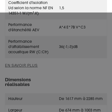
Coefficient d'isolation
Ud selon la norme NF EN
1,5
14351-1 W/(m².K)
Performance
A*4 E*7B V*C3
d'étanchéité AEV
Performance
d'affaiblissement
36(-1;-3)dB
acoustique RW (C:Ctr)
EN SAVOIR PLUS
Dimensions
réalisables
Hauteur
De 1617 mm à 2285 mm
Largeur
De 674 mm à 1003 mm