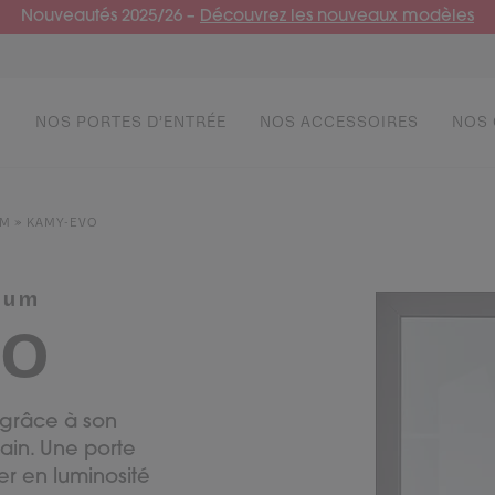
Nouveautés 2025/26 –
Découvrez les nouveaux modèles
NOS PORTES D’ENTRÉE
NOS ACCESSOIRES
NOS 
UM
»
KAMY-EVO
PAR STYLE
RÉUSSIR MON PROJET
PAR
VIV
Portes d’entrée contemporaines
Conseils de pro
Por
Entr
ium
Portes d’entrée classiques
Normes & fiscalité
Port
VO
Portes d’entrée vitrées
Port
Portes d'entrée pleines
Port
 grâce à son
ain. Une porte
r en luminosité