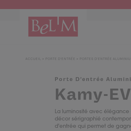
NOS PORTES D’ENTRÉE
NOS ACCESSOIRES
NOS CONSEILS
ACCUEIL
»
PORTE D’ENTRÉE
»
PORTES D'ENTRÉE ALUMINI
PAR TYPE
PAR TYPE
S'INSPIRER ET CHOISIR
Portes d’entrée
Marquises
Témoignages clients
Porte D'entrée Alumin
Portes de service
Luminaires
Idées d'aménagement
Kamy-E
Portes d’entrée grand trafic
Une entrée sur mesure
Accueil connecté
Faire mon choix
La luminosité avec élégance
décor sérigraphié contempor
d'entrée qui permet de gagne