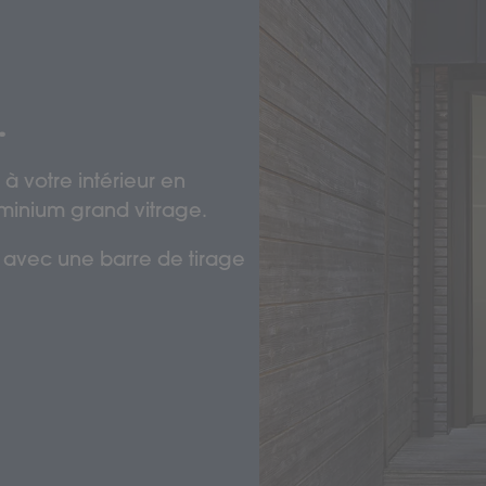
.
 à votre intérieur en
uminium grand vitrage.
 avec une barre de tirage