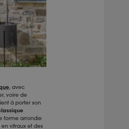
ique
, avec
r, voire de
ient à porter son
classique
de forme arrondie
 en vitraux et des