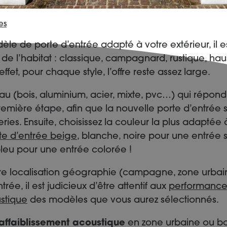
es
dèle de porte d’entrée adapté à votre extérieur, il e
e de l’habitat : classique, campagnard, rustique, h
fet, pour chaque style, l’offre reste assez large.
riau (bois, aluminium, acier, mixte, pvc…) qui répon
remière étape, afin que la nouvelle porte d’entrée
ies. Ensuite, choisissez la couleur la plus adaptée à
te d’entrée beige
, blanche, noire pour une entrée s
eu pour une entrée colorée !
tre localisation géographie (campagne, zone urba
ntrée, il est judicieux d’être attentif aux
performances
stique
des modèles que vous aurez sélectionnés.
affaiblissement acoustique
en zone urbaine ou bo