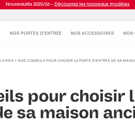
Nouveautés 2025/26 –
Découvrez les nouveaux modèles
NOS PORTES D’ENTRÉE
NOS ACCESSOIRES
NOS 
N CHOIX
»
NOS CONSEILS POUR CHOISIR LA PORTE D’ENTRÉE DE SA MAIS
PAR STYLE
RÉUSSIR MON PROJET
PAR
VIV
Portes d’entrée contemporaines
Conseils de pro
Por
Entr
Portes d’entrée classiques
Normes & fiscalité
Port
ils pour choisir 
Portes d’entrée vitrées
Port
Portes d'entrée pleines
Port
de sa maison anc