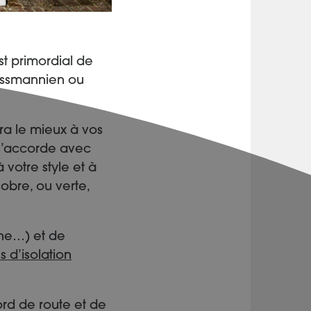
st primordial de
aussmannien ou
dra le mieux à vos
 s’accorde avec
 votre style et à
obre, ou verte,
ine…) et de
 d’isolation
rd de route et de