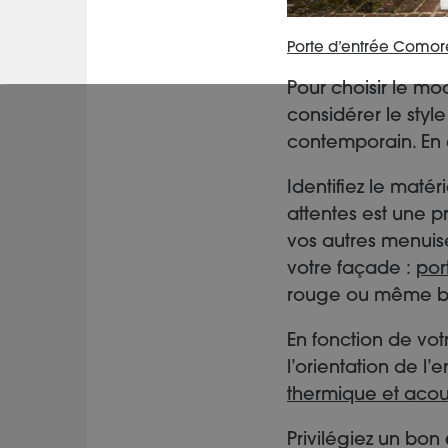
Porte d’entrée Comor
Pour choisir le mo
considérer le styl
contemporain. En ef
Identifiez le maté
attentes est une p
vos autres menuiser
votre façade :
por
rouge ou même bl
En fonction de vo
l’orientation de l’e
thermique et acou
Privilégiez un bon