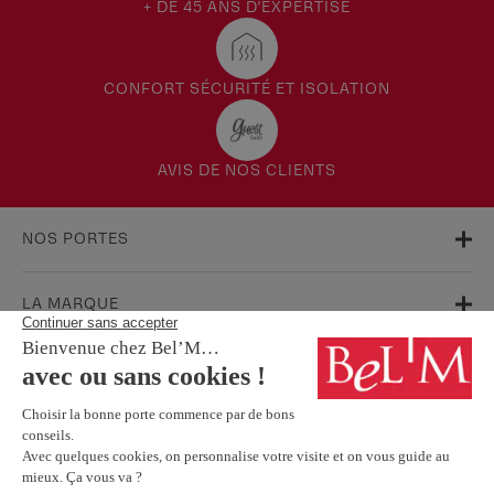
+ DE 45 ANS D'EXPERTISE
CONFORT SÉCURITÉ ET ISOLATION
AVIS DE NOS CLIENTS
NOS PORTES
LA MARQUE
AIDE & SUPPORT
FAQ
Garanties
Service Après-Vente
BESOIN D'INFORMATIONS ? NOS CONSEILLERS SONT À VOTRE
ÉCOUTE.