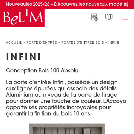
Nouveautés 2025/26 –
Découvrez les nouveaux modèles
NOS PORTES D’ENTRÉE
NOS ACCESSOIRES
NOS CONSEILS
ACCUEIL
»
PORTE D’ENTRÉE
»
PORTES D'ENTRÉE BOIS
»
INFINI
PAR TYPE
PAR TYPE
S'INSPIRER ET CHOISIR
INFINI
Portes d’entrée
Marquises
Témoignages clients
Conception Bois 100 Absolu.
Portes de service
Luminaires
Idées d'aménagement
Portes d’entrée grand trafic
Une entrée sur mesure
La porte d'entrée Infini, possède un design
PAR STYLE
aux lignes épurées qui associe des détails
Accueil connecté
Aluminium au niveau de la barre de tirage
Portes d’entrée contemporaines
Faire mon choix
pour donner une touche de couleur. L'Accoya
RÉUSSIR MON PROJET
apporte ses propriétés incroyables pour
Portes d’entrée classiques
garantir la finition du bois 10 ans.
Portes d’entrée vitrées
Conseils de pro
Portes d'entrée pleines
Normes & fiscalité
PAR MATÉRIAU
VIVRE AVEC SA PORTE