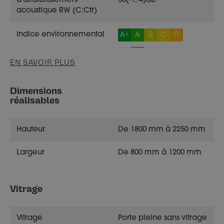
d'affaiblissement
38(-1;-4)dB
acoustique RW (C:Ctr)
A+
A
B
C
D
Indice environnemental
EN SAVOIR PLUS
Dimensions
réalisables
Hauteur
De 1800 mm à 2250 mm
Largeur
De 800 mm à 1200 mm
Vitrage
Vitrage
Porte pleine sans vitrage