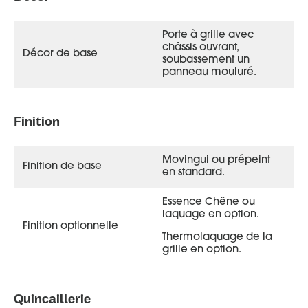
Porte à grille avec
châssis ouvrant,
Décor de base
soubassement un
panneau mouluré.
Finition
Movingui ou prépeint
Finition de base
en standard.
Essence Chêne ou
laquage en option.
Finition optionnelle
Thermolaquage de la
grille en option.
Djerba face extérieure, couleur vert 6021 satiné
Quincaillerie