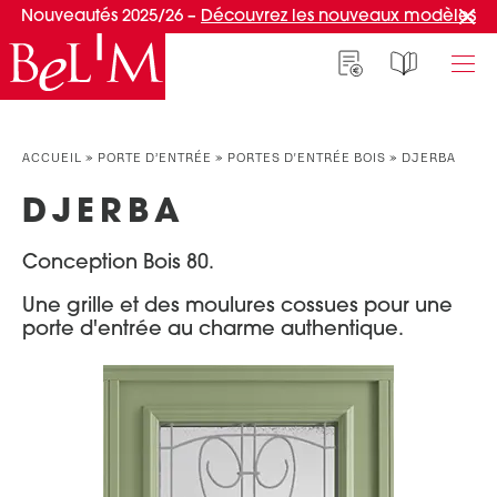
Nouveautés 2025/26 –
Découvrez les nouveaux modèles
NOS PORTES D’ENTRÉE
NOS ACCESSOIRES
NOS CONSEILS
ACCUEIL
»
PORTE D’ENTRÉE
»
PORTES D'ENTRÉE BOIS
»
DJERBA
PAR TYPE
PAR TYPE
S'INSPIRER ET CHOISIR
DJERBA
Portes d’entrée
Marquises
Témoignages clients
Conception Bois 80.
Portes de service
Luminaires
Idées d'aménagement
Portes d’entrée grand trafic
Une entrée sur mesure
Une grille et des moulures cossues pour une
PAR STYLE
porte d'entrée au charme authentique.
Accueil connecté
Portes d’entrée contemporaines
Faire mon choix
RÉUSSIR MON PROJET
Portes d’entrée classiques
Portes d’entrée vitrées
Conseils de pro
Portes d'entrée pleines
Normes & fiscalité
PAR MATÉRIAU
VIVRE AVEC SA PORTE