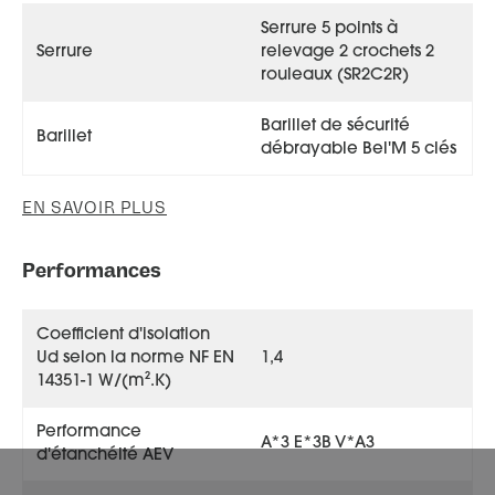
Serrure 5 points à
Serrure
relevage 2 crochets 2
rouleaux (SR2C2R)
Barillet de sécurité
Barillet
débrayable Bel'M 5 clés
EN SAVOIR PLUS
Performances
Coefficient d'isolation
Ud selon la norme NF EN
1,4
14351-1 W/(m².K)
Performance
A*3 E*3B V*A3
d'étanchéité AEV