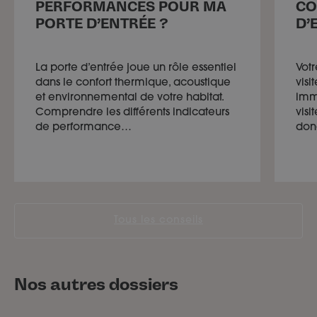
PERFORMANCES POUR MA
CO
PORTE D’ENTRÉE ?
D’
La porte d’entrée joue un rôle essentiel
Votr
dans le confort thermique, acoustique
visi
et environnemental de votre habitat.
imm
Comprendre les différents indicateurs
visi
de performance…
do
Tous les conseils
Nos autres dossiers