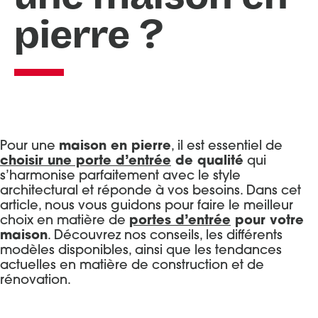
pierre ?
Portes d’entrée Aluminium
Entretien et réglages
Portes d’entrée Acier
Portes d’entrée Mixte Bois / Alu
Portes d’entrée Bois
Pour une
maison en pierre
, il est essentiel de
choisir une porte d’entrée
de qualité
qui
s’harmonise parfaitement avec le style
architectural et réponde à vos besoins. Dans cet
article, nous vous guidons pour faire le meilleur
choix en matière de
portes d’entrée
pour votre
maison
. Découvrez nos conseils, les différents
modèles disponibles, ainsi que les tendances
actuelles en matière de construction et de
rénovation.