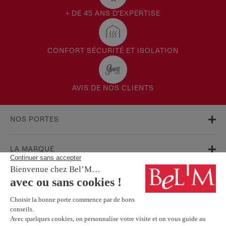
+ DE 45 ANS D'EXPERTISE
CONFORT SÉCURITÉ ET ISOLATION
AVIS DE NOS CLIENTS
NOS PORTES
LA MARQUE
AIDE & SUPPORT
FAQ
Garanties
Service Après-Vente
BESOIN D'INFORMATIONS ? NOS CONSEILLERS SONT À VOTRE