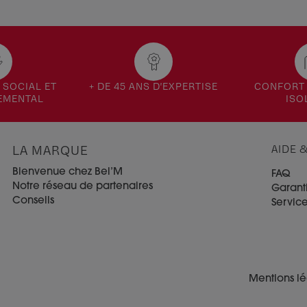
SOCIAL ET
+ DE 45 ANS D'EXPERTISE
CONFORT 
EMENTAL
ISO
LA MARQUE
AIDE 
Bienvenue chez Bel’M
FAQ
Notre réseau de partenaires
Garant
Conseils
Servic
Mentions l