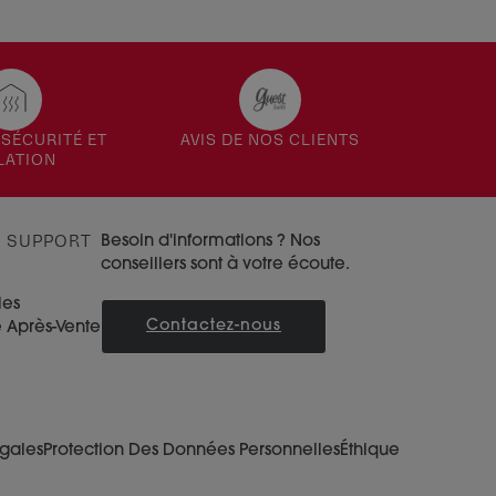
SÉCURITÉ ET
AVIS DE NOS CLIENTS
LATION
& SUPPORT
Besoin d'informations ? Nos
conseillers sont à votre écoute.
ies
Contactez-nous
e Après-Vente
égales
Protection Des Données Personnelles
Éthique