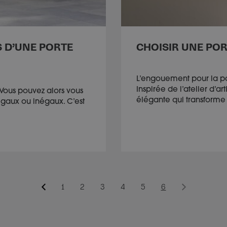
S D’UNE PORTE
CHOISIR UNE POR
L’engouement pour la port
Inspirée de l’atelier d’ar
Vous pouvez alors vous
élégante qui transforme 
égaux ou inégaux. C’est
1
2
3
4
5
6