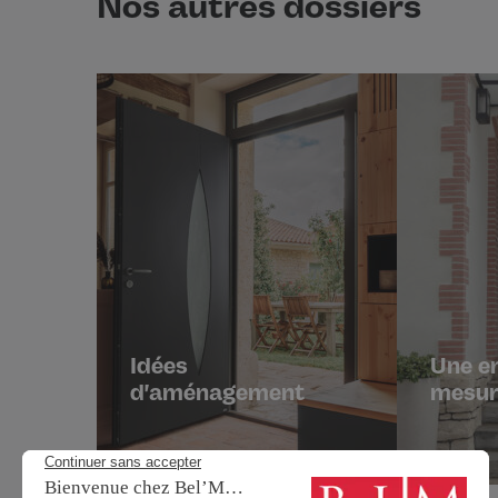
Nos autres dossiers
Idées
Une e
d'aménagement
mesur