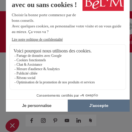
CONCEPTION ET FABRICATION
ENGAGEMENT 
FRANÇAISE
ENVIRONN
NOS PORTES
Portes d’entrée Aluminium
Portes d’entrée Acier
Portes d'entrée Mixte Bois/Alu
Portes d'entrée Bois
SUIVEZ-NOUS SUR LES RÉSEAUX SOCIAUX !