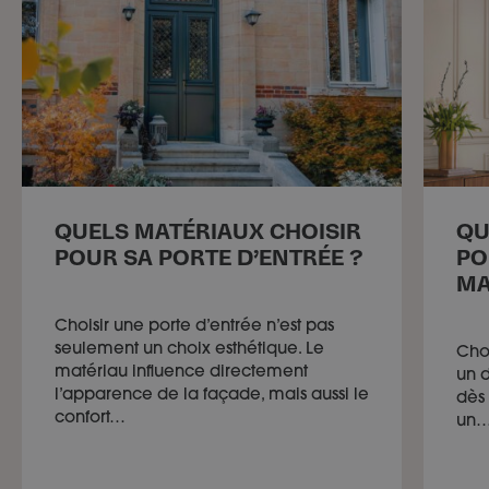
QUELS MATÉRIAUX CHOISIR
QU
POUR SA PORTE D’ENTRÉE ?
PO
MA
Choisir une porte d’entrée n’est pas
seulement un choix esthétique. Le
Choi
matériau influence directement
un d
l’apparence de la façade, mais aussi le
dès 
confort…
un