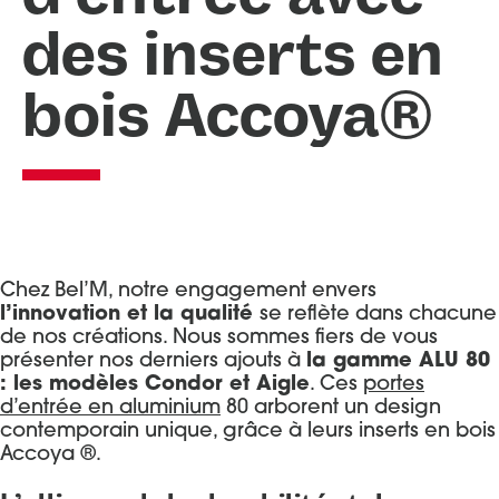
des inserts en
Portes d’entrée Aluminium
Entretien et réglages
Portes d’entrée Acier
bois Accoya®
Portes d’entrée Mixte Bois / Alu
Portes d’entrée Bois
Chez Bel’M, notre engagement envers
l’innovation et la qualité
se reflète dans chacune
de nos créations. Nous sommes fiers de vous
présenter nos derniers ajouts à
la gamme ALU 80
: les modèles Condor et Aigle
. Ces
portes
d’entrée en aluminium
80 arborent un design
contemporain unique, grâce à leurs inserts en bois
Accoya ®.