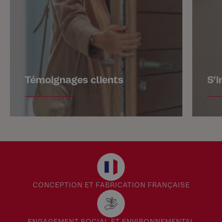
Témoignages clients
S'i
CONCEPTION ET FABRICATION FRANÇAISE
ENGAGEMENT SOCIAL ET ENVIRONNEMENTAL