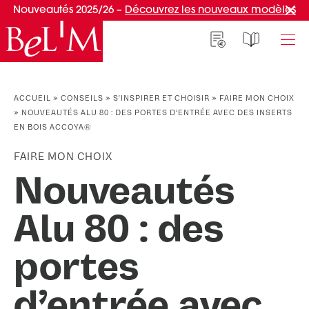
Nouveautés 2025/26 –
Découvrez les nouveaux modèles
NOS PORTES D’ENTRÉE
NOS ACCESSOIRES
NOS CONSEILS
ACCUEIL
»
CONSEILS
»
S'INSPIRER ET CHOISIR
»
FAIRE MON CHOIX
»
NOUVEAUTÉS ALU 80 : DES PORTES D’ENTRÉE AVEC DES INSERTS
PAR TYPE
PAR TYPE
S'INSPIRER ET CHOISIR
EN BOIS ACCOYA®
Portes d’entrée
Marquises
Témoignages clients
FAIRE MON CHOIX
Portes de service
Luminaires
Idées d'aménagement
Nouveautés
Portes d’entrée grand trafic
Une entrée sur mesure
PAR STYLE
Accueil connecté
Alu 80 : des
Portes d’entrée contemporaines
Faire mon choix
RÉUSSIR MON PROJET
portes
Portes d’entrée classiques
Portes d’entrée vitrées
Conseils de pro
d’entrée avec
Portes d'entrée pleines
Normes & fiscalité
PAR MATÉRIAU
VIVRE AVEC SA PORTE