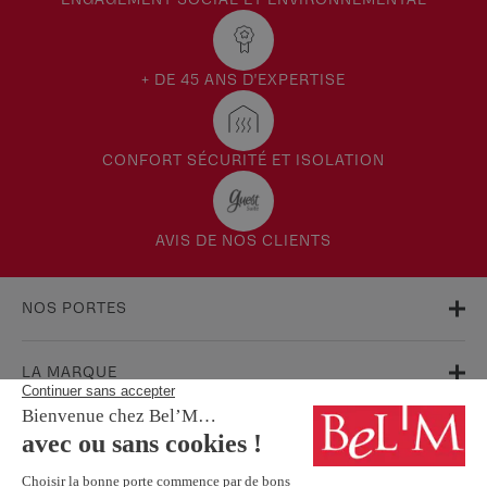
+ DE 45 ANS D'EXPERTISE
CONFORT SÉCURITÉ ET ISOLATION
AVIS DE NOS CLIENTS
NOS PORTES
LA MARQUE
AIDE & SUPPORT
FAQ
Garanties