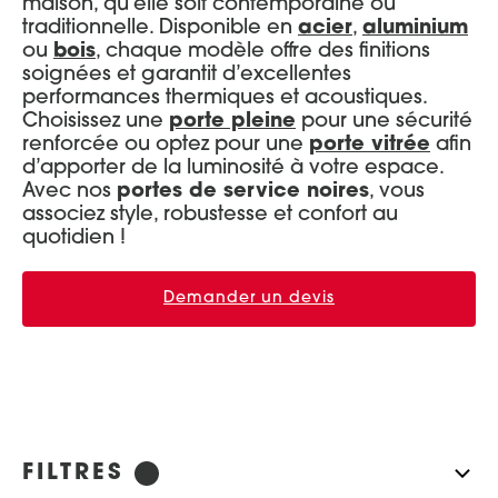
maison, qu’elle soit contemporaine ou
traditionnelle. Disponible en
acier
,
aluminium
Portes d’entrée Aluminium
Entretien et réglages
ou
bois
, chaque modèle offre des finitions
soignées et garantit d’excellentes
Portes d’entrée Acier
performances thermiques et acoustiques.
Portes d’entrée Mixte Bois / Alu
Choisissez une
porte pleine
pour une sécurité
renforcée ou optez pour une
porte vitrée
afin
Portes d’entrée Bois
d’apporter de la luminosité à votre espace.
Avec nos
portes de service noires
, vous
associez style, robustesse et confort au
quotidien !
Demander un devis
FILTRES