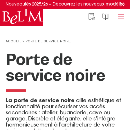
Nouveautés 2025/26 –
Découvrez les nouveaux modèles
NOS PORTES D’ENTRÉE
NOS ACCESSOIRES
NOS CONSEILS
ACCUEIL
»
PORTE DE SERVICE NOIRE
PAR TYPE
PAR TYPE
S'INSPIRER ET CHOISIR
Porte de
Portes d’entrée
Marquises
Témoignages clients
service noire
Portes de service
Luminaires
Idées d'aménagement
Afficher plus de filtres
Portes d’entrée grand trafic
Une entrée sur mesure
PAR STYLE
Accueil connecté
appliquer les filtres
Portes d’entrée contemporaines
Faire mon choix
La porte de service noire
allie esthétique et
RÉUSSIR MON PROJET
Portes d’entrée classiques
fonctionnalité pour sécuriser vos accès
Réinitialiser les filtres
secondaires : atelier, buanderie, cave ou
Portes d’entrée vitrées
Conseils de pro
garage. Discrète et élégante, elle s’intègre
Portes d'entrée pleines
Normes & fiscalité
harmonieusement à l’architecture de votre
PAR MATÉRIAU
VIVRE AVEC SA PORTE