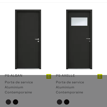
PS ALBAN
PS AXELLE
B
B
Porte de service
Porte de service
Aluminium
Aluminium
Contemporaine
Contemporaine