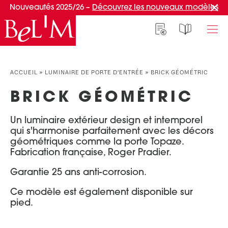
Nouveautés 2025/26 –
Découvrez les nouveaux modèles
NOS PORTES D’ENTRÉE
NOS ACCESSOIRES
NOS CONSEILS
ACCUEIL
»
LUMINAIRE DE PORTE D’ENTRÉE
»
BRICK GÉOMÉTRIC
PAR TYPE
PAR TYPE
S'INSPIRER ET CHOISIR
BRICK GÉOMÉTRIC
Portes d’entrée
Marquises
Témoignages clients
Un luminaire extérieur design et intemporel
Portes de service
Luminaires
Idées d'aménagement
qui s'harmonise parfaitement avec les décors
Portes d’entrée grand trafic
Une entrée sur mesure
géométriques comme la porte Topaze.
PAR STYLE
Fabrication française, Roger Pradier.
Accueil connecté
Portes d’entrée contemporaines
Faire mon choix
Garantie 25 ans anti-corrosion.
RÉUSSIR MON PROJET
Portes d’entrée classiques
Ce modèle est également disponible sur
Portes d’entrée vitrées
Conseils de pro
pied.
Portes d'entrée pleines
Normes & fiscalité
PAR MATÉRIAU
VIVRE AVEC SA PORTE