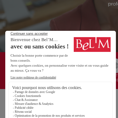
prof
CONCEPTION ET FABRICATION
ENGAGEMENT 
FRANÇAISE
ENVIRONN
NOS PORTES
Portes d’entrée Aluminium
Portes d’entrée Acier