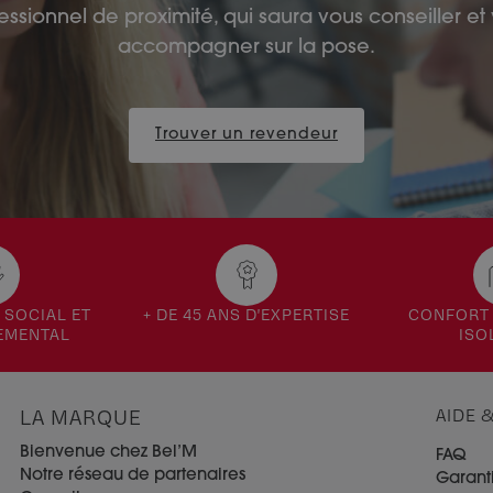
essionnel de proximité, qui saura vous conseiller et
accompagner sur la pose.
Trouver un revendeur
SOCIAL ET
+ DE 45 ANS D'EXPERTISE
CONFORT 
EMENTAL
ISO
LA MARQUE
AIDE 
Bienvenue chez Bel’M
FAQ
Notre réseau de partenaires
Garant