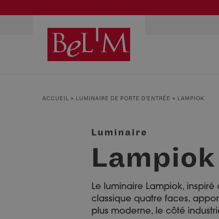
NOS PORTES D’ENTRÉE
NOS ACCESSOIRES
NOS CONSEILS
ACCUEIL
»
LUMINAIRE DE PORTE D’ENTRÉE
»
LAMPIOK
PAR TYPE
PAR TYPE
S'INSPIRER ET CHOISIR
Portes d’entrée
Marquises
Témoignages clients
Luminaire
Portes de service
Luminaires
Idées d'aménagement
Lampiok
Portes d’entrée grand trafic
Une entrée sur mesure
Accueil connecté
Faire mon choix
Le luminaire Lampiok, inspiré 
classique quatre faces, appo
plus moderne, le côté industri