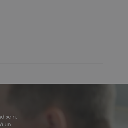
nd soin.
 à un