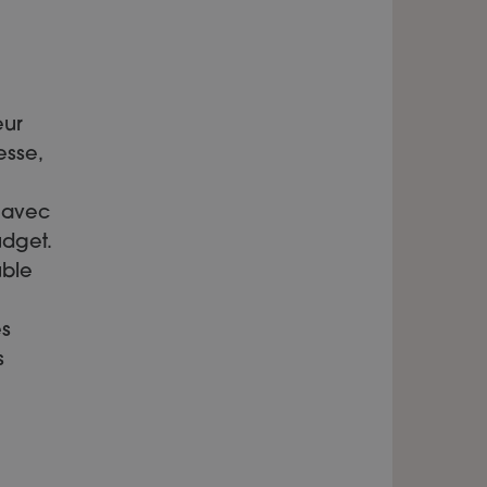
eur
esse,
 avec
dget.
uble
es
s