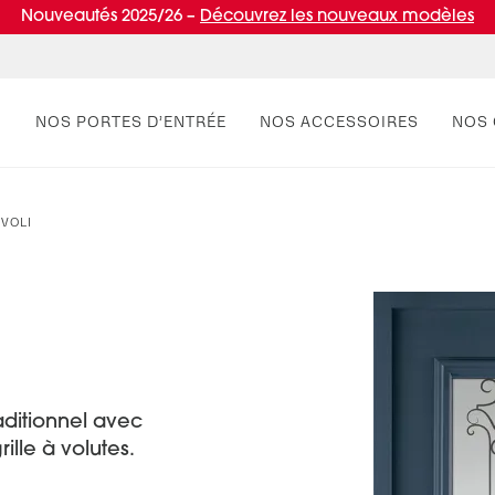
Nouveautés 2025/26 –
Découvrez les nouveaux modèles
NOS PORTES D’ENTRÉE
NOS ACCESSOIRES
NOS 
IVOLI
PAR STYLE
RÉUSSIR MON PROJET
PAR
VIV
Portes d’entrée contemporaines
Conseils de pro
Por
Entr
Portes d’entrée classiques
Normes & fiscalité
Port
Portes d’entrée vitrées
Port
Portes d'entrée pleines
Port
aditionnel avec
ille à volutes.