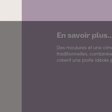
En savoir plus..
Des moulures et une cima
traditionnelles, combinée
créent une porte idéale 