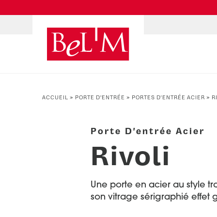
NOS PORTES D’ENTRÉE
NOS ACCESSOIRES
NOS CONSEILS
ACCUEIL
»
PORTE D’ENTRÉE
»
PORTES D'ENTRÉE ACIER
»
R
PAR TYPE
PAR TYPE
S'INSPIRER ET CHOISIR
Portes d’entrée
Marquises
Témoignages clients
Porte D'entrée Acier
Portes de service
Luminaires
Idées d'aménagement
Rivoli
Portes d’entrée grand trafic
Une entrée sur mesure
Accueil connecté
Faire mon choix
Une porte en acier au style tr
son vitrage sérigraphié effet gr