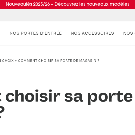
Nouveautés 2025/26 –
Découvrez les nouveaux modèles
NOS PORTES D’ENTRÉE
NOS ACCESSOIRES
NOS 
N CHOIX
»
COMMENT CHOISIR SA PORTE DE MAGASIN ?
PAR STYLE
RÉUSSIR MON PROJET
PAR
VIV
Portes d’entrée contemporaines
Conseils de pro
Por
Entr
Portes d’entrée classiques
Normes & fiscalité
Port
hoisir sa porte
Portes d’entrée vitrées
Port
Portes d'entrée pleines
Port
?