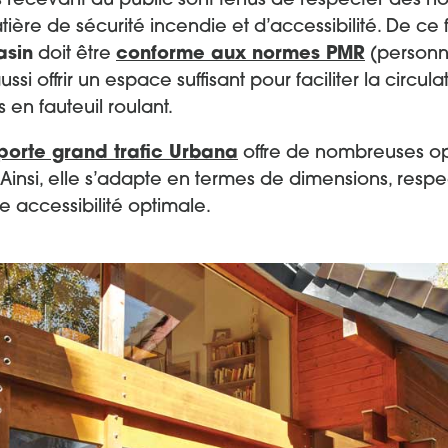
s recevant du public sont tenus de respecter des n
re de sécurité incendie et d’accessibilité. De ce fai
asin
doit être
conforme aux normes PMR
(personn
aussi offrir un espace suffisant pour faciliter la circula
 en fauteuil roulant.
porte grand trafic Urbana
offre de nombreuses op
 Ainsi, elle s’adapte en termes de dimensions, resp
e accessibilité optimale.