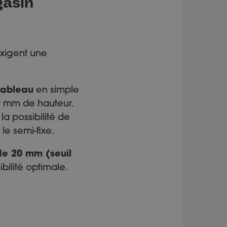
gasin
exigent une
tableau
en simple
0 mm de hauteur.
a possibilité de
 le semi-fixe.
de 20 mm (seuil
ilité optimale.