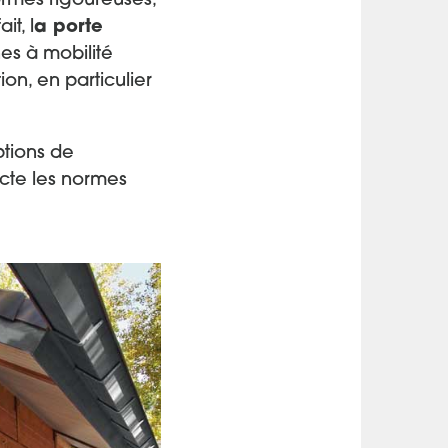
ormes rigoureuses,
t, l
a porte
es à mobilité
tion, en particulier
tions de
ecte les normes