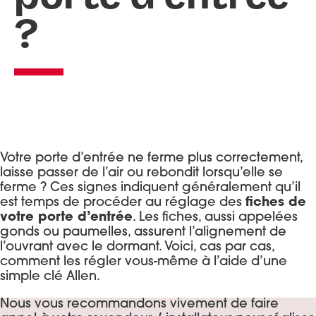
?
Portes d’entrée Aluminium
Entretien et réglages
Portes d’entrée Acier
Portes d’entrée Mixte Bois / Alu
Portes d’entrée Bois
Votre porte d’entrée ne ferme plus correctement,
laisse passer de l’air ou rebondit lorsqu’elle se
ferme ? Ces signes indiquent généralement qu’il
est temps de procéder au réglage des
fiches de
votre porte d’entrée
. Les fiches, aussi appelées
gonds ou paumelles, assurent l’alignement de
l’ouvrant avec le dormant. Voici, cas par cas,
comment les régler vous-même à l’aide d’une
simple clé Allen.
Nous vous recommandons vivement de faire