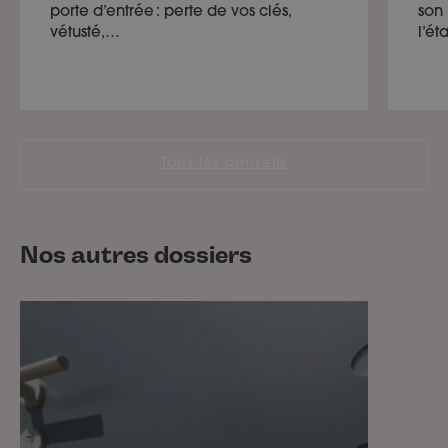
porte d’entrée : perte de vos clés,
son
vétusté,…
l’ét
Tous les conseils
Nos autres dossiers