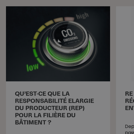
QU’EST-CE QUE LA
RE
RESPONSABILITÉ ELARGIE
RÉ
DU PRODUCTEUR (REP)
EN
POUR LA FILIÈRE DU
BÂTIMENT ?
Depu
pas