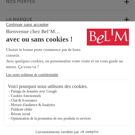
NOS PORTES
LA MARQUE
AIDE & SUPPORT
FAQ
Garanties
Service Après-Vente
BESOIN D'INFORMATIONS ? NOS CONSEILLERS SONT À VOTRE
ÉCOUTE.
Contactez-nous
SUIVEZ-NOUS SUR LES RÉSEAUX SOCIAUX !
Mentions légales
Protection Des Données Personnelles