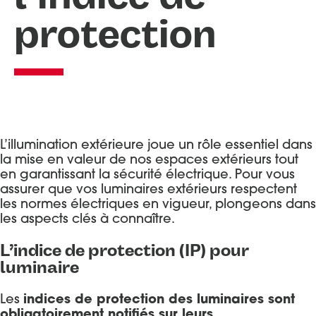
protection
Portes d’entrée Aluminium
Entretien et réglages
Portes d’entrée Acier
Portes d’entrée Mixte Bois / Alu
Portes d’entrée Bois
L’illumination extérieure joue un rôle essentiel dans
la mise en valeur de nos espaces extérieurs tout
en garantissant la sécurité électrique. Pour vous
assurer que vos luminaires extérieurs respectent
les normes électriques en vigueur, plongeons dans
les aspects clés à connaître.
L’indice de protection (IP) pour
luminaire
Les
indices de protection des luminaires sont
obligatoirement notifiés sur leurs