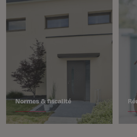
Normes & fiscalité
Ré