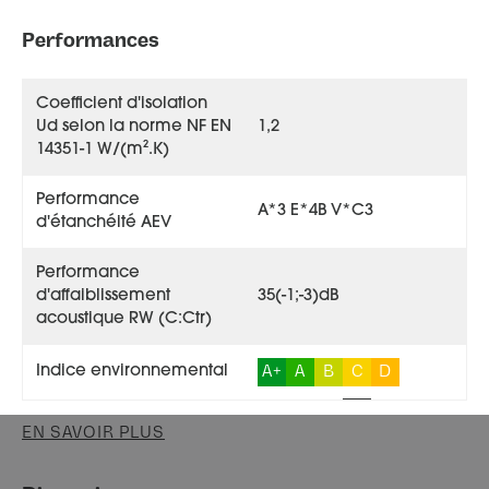
Performances
Coefficient d'isolation
Ud selon la norme NF EN
1,2
14351-1 W/(m².K)
Performance
A*3 E*4B V*C3
d'étanchéité AEV
Performance
d'affaiblissement
35(-1;-3)dB
acoustique RW (C:Ctr)
A+
A
B
C
D
Indice environnemental
EN SAVOIR PLUS