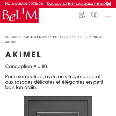
Nouveautés 2025/26 –
Découvrez les nouveaux modèles
NOS PORTES D’ENTRÉE
NOS ACCESSOIRES
NOS CONSEILS
ACCUEIL
»
PORTE D’ENTRÉE
»
PORTES D'ENTRÉE ALUMINIUM
»
AKIMEL
PAR TYPE
PAR TYPE
S'INSPIRER ET CHOISIR
AKIMEL
Portes d’entrée
Marquises
Témoignages clients
Portes de service
Luminaires
Idées d'aménagement
Conception Alu 80.
Portes d’entrée grand trafic
Une entrée sur mesure
PAR STYLE
Porte semi-vitrée, avec un vitrage décoratif
Accueil connecté
aux rosaces délicates et élégantes en petit
Portes d’entrée contemporaines
Faire mon choix
bois ton étain.
RÉUSSIR MON PROJET
Portes d’entrée classiques
Portes d’entrée vitrées
Conseils de pro
Portes d'entrée pleines
Normes & fiscalité
PAR MATÉRIAU
VIVRE AVEC SA PORTE