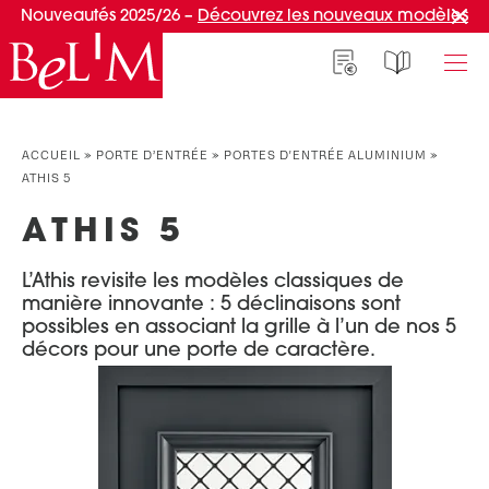
Nouveautés 2025/26 –
Découvrez les nouveaux modèles
NOS PORTES D’ENTRÉE
NOS ACCESSOIRES
NOS CONSEILS
ACCUEIL
»
PORTE D’ENTRÉE
»
PORTES D'ENTRÉE ALUMINIUM
»
ATHIS 5
PAR TYPE
PAR TYPE
S'INSPIRER ET CHOISIR
ATHIS 5
Portes d’entrée
Marquises
Témoignages clients
Portes de service
Luminaires
Idées d'aménagement
L’Athis revisite les modèles classiques de
Portes d’entrée grand trafic
Une entrée sur mesure
manière innovante : 5 déclinaisons sont
PAR STYLE
possibles en associant la grille à l’un de nos 5
Accueil connecté
décors pour une porte de caractère.
Portes d’entrée contemporaines
Faire mon choix
RÉUSSIR MON PROJET
Portes d’entrée classiques
Portes d’entrée vitrées
Conseils de pro
Portes d'entrée pleines
Normes & fiscalité
PAR MATÉRIAU
VIVRE AVEC SA PORTE