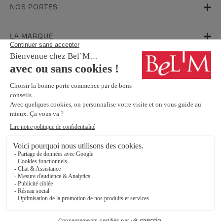
NOS PORTES
LA MARQUE
AIDE & SUPPORT
FAQ
Garanties
Service Après-Vente
BESOIN D'INFORMATIONS ? NOS CONSEILLERS SONT À VOTRE
ÉCOUTE.
Contactez-nous
SUIVEZ-NOUS SUR LES RÉSEAUX SOCIAUX !
Mentions légales
Protection Des Données Personnelles