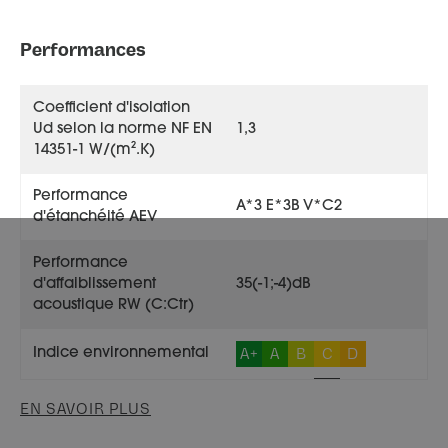
Performances
Coefficient d'isolation
Ud selon la norme NF EN
1,3
14351-1 W/(m².K)
Performance
A*3 E*3B V*C2
d'étanchéité AEV
Performance
d'affaiblissement
35(-1;-4)dB
acoustique RW (C:Ctr)
A+
A
B
C
D
Indice environnemental
EN SAVOIR PLUS