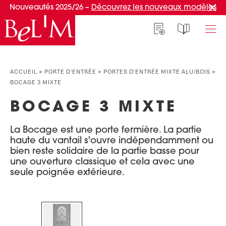
Nouveautés 2025/26 –
Découvrez les nouveaux modèles
NOS PORTES D’ENTRÉE
NOS ACCESSOIRES
NOS CONSEILS
ACCUEIL
»
PORTE D’ENTRÉE
»
PORTES D'ENTRÉE MIXTE ALU/BOIS
»
BOCAGE 3 MIXTE
PAR TYPE
PAR TYPE
S'INSPIRER ET CHOISIR
BOCAGE 3 MIXTE
Portes d’entrée
Marquises
Témoignages clients
Portes de service
Luminaires
Idées d'aménagement
La Bocage est une porte fermière. La partie
Portes d’entrée grand trafic
Une entrée sur mesure
haute du vantail s'ouvre indépendamment ou
PAR STYLE
bien reste solidaire de la partie basse pour
Accueil connecté
une ouverture classique et cela avec une
Portes d’entrée contemporaines
Faire mon choix
seule poignée extérieure.
RÉUSSIR MON PROJET
Portes d’entrée classiques
Portes d’entrée vitrées
Conseils de pro
Portes d'entrée pleines
Normes & fiscalité
PAR MATÉRIAU
VIVRE AVEC SA PORTE