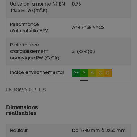
Ud selon la norme NF EN
0,75
14351-1 W/(m².K)
Performance
A*4 E*5B V*C3
d'étanchéité AEV
Performance
d'affaiblissement
31(-5;-6)dB
acoustique RW (C:Ctr)
A+
A
B
C
D
Indice environnemental
EN SAVOIR PLUS
Dimensions
réalisables
Hauteur
De 1840 mm à 2250 mm