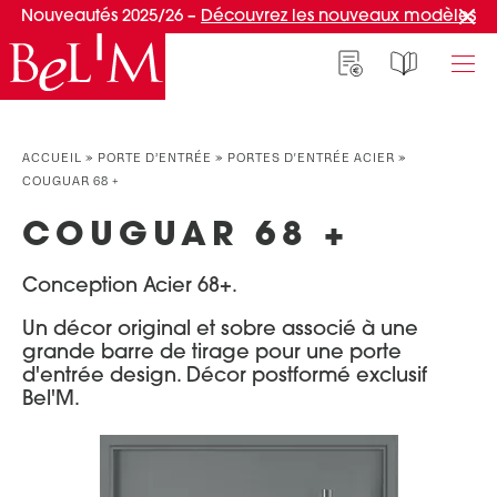
Nouveautés 2025/26 –
Découvrez les nouveaux modèles
NOS PORTES D’ENTRÉE
NOS ACCESSOIRES
NOS CONSEILS
ACCUEIL
»
PORTE D’ENTRÉE
»
PORTES D'ENTRÉE ACIER
»
COUGUAR 68 +
PAR TYPE
PAR TYPE
S'INSPIRER ET CHOISIR
COUGUAR 68 +
Portes d’entrée
Marquises
Témoignages clients
Portes de service
Luminaires
Idées d'aménagement
Conception Acier 68+.
Portes d’entrée grand trafic
Une entrée sur mesure
PAR STYLE
Un décor original et sobre associé à une
Accueil connecté
grande barre de tirage pour une porte
Portes d’entrée contemporaines
Faire mon choix
d'entrée design. Décor postformé exclusif
RÉUSSIR MON PROJET
Bel'M.
Portes d’entrée classiques
Portes d’entrée vitrées
Conseils de pro
Portes d'entrée pleines
Normes & fiscalité
PAR MATÉRIAU
VIVRE AVEC SA PORTE