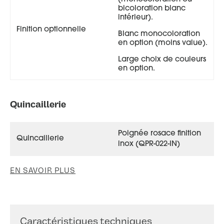
bicoloration blanc
intérieur).
Finition optionnelle
Blanc monocoloration
en option (moins value).
Couguar 68+ face extérieure, couleur gris 2400
texturé
Large choix de couleurs
en option.
Quincaillerie
Poignée rosace finition
Quincaillerie
inox (QPR-022-IN)
EN SAVOIR PLUS
Caractéristiques techniques