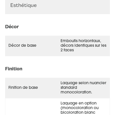
Esthétique
Décor
Emboutis horizontaux,
Décor de base
décors identiques sur les
2 faces
Finition
Equation 68+ face extérieure couleur gris 7016
satiné
Laquage selon nuancier
Finition de base
standard
monocoloration.
Laquage en option
(monocoloration ou
bicoloration blanc