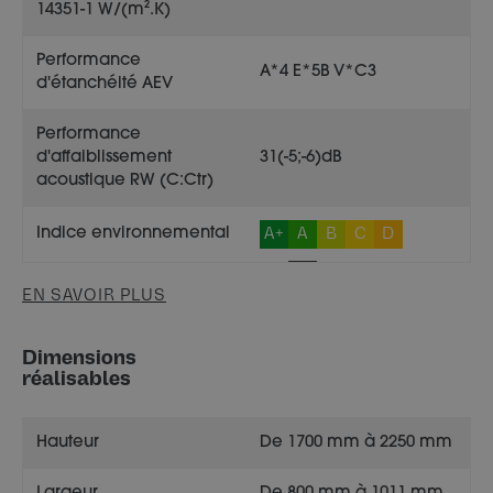
14351-1 W/(m².K)
Performance
A*4 E*5B V*C3
d'étanchéité AEV
Performance
d'affaiblissement
31(-5;-6)dB
acoustique RW (C:Ctr)
A+
A
B
C
D
Indice environnemental
EN SAVOIR PLUS
Dimensions
réalisables
Hauteur
De 1700 mm à 2250 mm