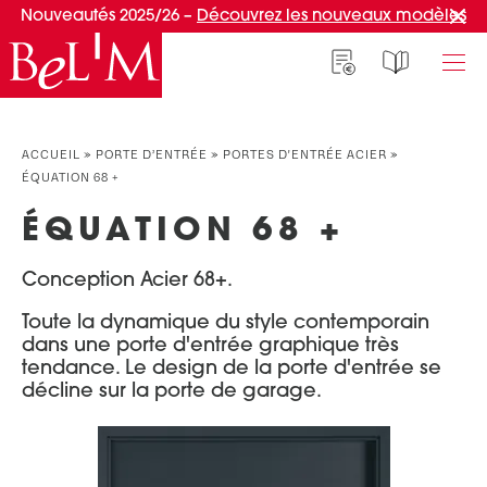
Nouveautés 2025/26 –
Découvrez les nouveaux modèles
NOS PORTES D’ENTRÉE
NOS ACCESSOIRES
NOS CONSEILS
ACCUEIL
»
PORTE D’ENTRÉE
»
PORTES D'ENTRÉE ACIER
»
ÉQUATION 68 +
PAR TYPE
PAR TYPE
S'INSPIRER ET CHOISIR
ÉQUATION 68 +
Portes d’entrée
Marquises
Témoignages clients
Portes de service
Luminaires
Idées d'aménagement
Conception Acier 68+.
Portes d’entrée grand trafic
Une entrée sur mesure
PAR STYLE
Toute la dynamique du style contemporain
Accueil connecté
dans une porte d'entrée graphique très
Portes d’entrée contemporaines
Faire mon choix
tendance. Le design de la porte d'entrée se
RÉUSSIR MON PROJET
décline sur la porte de garage.
Portes d’entrée classiques
Portes d’entrée vitrées
Conseils de pro
Portes d'entrée pleines
Normes & fiscalité
PAR MATÉRIAU
VIVRE AVEC SA PORTE