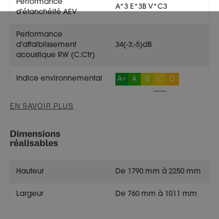
Performance
A*3 E*3B V*C3
d'étanchéité AEV
Performance
d'affaiblissement
34(-3;-5)dB
acoustique RW (C:Ctr)
A+
A
B
C
D
Indice environnemental
EN SAVOIR PLUS
Dimensions
réalisables
Hauteur
De 1790 mm à 2250 mm
Largeur
De 760 mm à 1011 mm