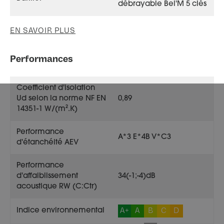
débrayable Bel'M 5 clés
EN SAVOIR PLUS
Performances
Coefficient d'isolation
Ud selon la norme NF EN
0,89
14351-1 W/(m².K)
Performance
A*3 E*4B V*C3
d'étanchéité AEV
Performance
d'affaiblissement
34(-1;-4)dB
acoustique RW (C:Ctr)
A+
A
B
C
D
Indice environnemental