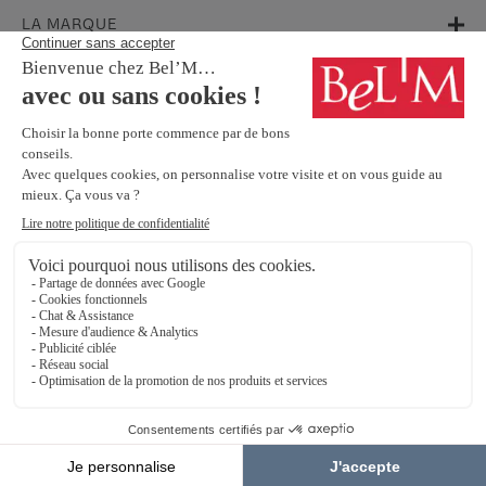
LA MARQUE
AIDE & SUPPORT
FAQ
Garanties
Service Après-Vente
BESOIN D'INFORMATIONS ? NOS CONSEILLERS SONT À VOTRE
ÉCOUTE.
Contactez-nous
SUIVEZ-NOUS SUR LES RÉSEAUX SOCIAUX !
Mentions légales
Protection Des Données Personnelles
Éthique