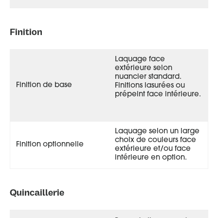
Finition
Laquage face
extérieure selon
nuancier standard.
Finition de base
Finitions lasurées ou
prépeint face intérieure.
Laquage selon un large
choix de couleurs face
Finition optionnelle
extérieure et/ou face
intérieure en option.
Quincaillerie
Phosphore mixte à lames face extérieure, couleur gris 7004
satiné