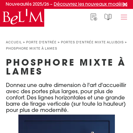
Nouveautés 2025/26 –
Découvrez les nouveaux modèles
NOS PORTES D’ENTRÉE
NOS ACCESSOIRES
NOS CONSEILS
ACCUEIL
»
PORTE D’ENTRÉE
»
PORTES D'ENTRÉE MIXTE ALU/BOIS
»
PHOSPHORE MIXTE À LAMES
PAR TYPE
PAR TYPE
S'INSPIRER ET CHOISIR
PHOSPHORE MIXTE À
Portes d’entrée
Marquises
Témoignages clients
LAMES
Portes de service
Luminaires
Idées d'aménagement
Portes d’entrée grand trafic
Une entrée sur mesure
Donnez une autre dimension à l'art d'accueillir
PAR STYLE
Accueil connecté
avec des portes plus larges, pour plus de
confort. Des lignes horizontales et une grande
Portes d’entrée contemporaines
Faire mon choix
barre de tirage verticale (sur toute la hauteur)
RÉUSSIR MON PROJET
Portes d’entrée classiques
pour plus de modernité.
Portes d’entrée vitrées
Conseils de pro
Portes d'entrée pleines
Normes & fiscalité
PAR MATÉRIAU
VIVRE AVEC SA PORTE