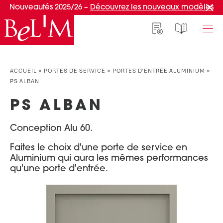
Nouveautés 2025/26 –
Découvrez les nouveaux modèles
NOS PORTES D’ENTRÉE
NOS ACCESSOIRES
NOS CONSEILS
ACCUEIL
»
PORTES DE SERVICE
»
PORTES D'ENTRÉE ALUMINIUM
»
PS ALBAN
PAR TYPE
PAR TYPE
S'INSPIRER ET CHOISIR
PS ALBAN
Portes d’entrée
Marquises
Témoignages clients
Portes de service
Luminaires
Idées d'aménagement
Conception Alu 60.
Portes d’entrée grand trafic
Une entrée sur mesure
PAR STYLE
Faites le choix d'une porte de service en
Accueil connecté
Aluminium qui aura les mêmes performances
Portes d’entrée contemporaines
Faire mon choix
qu'une porte d'entrée.
RÉUSSIR MON PROJET
Portes d’entrée classiques
Portes d’entrée vitrées
Conseils de pro
Portes d'entrée pleines
Normes & fiscalité
PAR MATÉRIAU
VIVRE AVEC SA PORTE