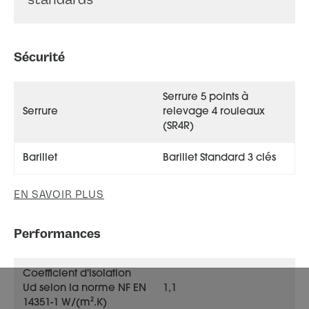
Sécurité
Serrure 5 points à
Serrure
relevage 4 rouleaux
PS Alban face extérieure, couleur gris 7030 satiné
(SR4R)
Barillet
Barillet Standard 3 clés
EN SAVOIR PLUS
Performances
Coefficient d'isolation
Ud selon la norme NF EN
1,1
14351-1 W/(m².K)