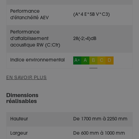
Performance
(A*4 E*5B V*C3)
d'étanchéité AEV
Performance
d'affaiblissement
28(-2;-4)dB
acoustique RW (C:Ctr)
A+
A
B
C
D
Indice environnemental
EN SAVOIR PLUS
Dimensions
réalisables
Hauteur
De 1700 mm à 2250 mm
Largeur
De 600 mm à 1000 mm