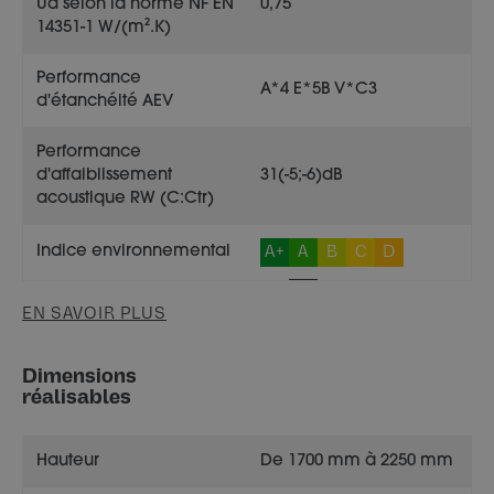
Ud selon la norme NF EN
0,75
14351-1 W/(m².K)
Performance
A*4 E*5B V*C3
d'étanchéité AEV
Performance
d'affaiblissement
31(-5;-6)dB
acoustique RW (C:Ctr)
A+
A
B
C
D
Indice environnemental
EN SAVOIR PLUS
Dimensions
réalisables
Hauteur
De 1700 mm à 2250 mm