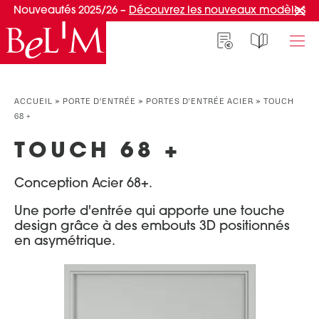
Nouveautés 2025/26 –
Découvrez les nouveaux modèles
NOS PORTES D’ENTRÉE
NOS ACCESSOIRES
NOS CONSEILS
ACCUEIL
»
PORTE D’ENTRÉE
»
PORTES D'ENTRÉE ACIER
»
TOUCH
68 +
PAR TYPE
PAR TYPE
S'INSPIRER ET CHOISIR
TOUCH 68 +
Portes d’entrée
Marquises
Témoignages clients
Portes de service
Luminaires
Idées d'aménagement
Conception Acier 68+.
Portes d’entrée grand trafic
Une entrée sur mesure
PAR STYLE
Une porte d'entrée qui apporte une touche
Accueil connecté
design grâce à des embouts 3D positionnés
Portes d’entrée contemporaines
Faire mon choix
en asymétrique.
RÉUSSIR MON PROJET
Portes d’entrée classiques
Portes d’entrée vitrées
Conseils de pro
Portes d'entrée pleines
Normes & fiscalité
PAR MATÉRIAU
VIVRE AVEC SA PORTE