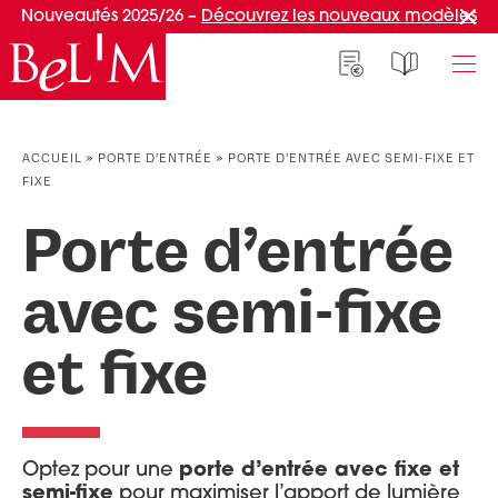
Nouveautés 2025/26 –
Découvrez les nouveaux modèles
NOS PORTES D’ENTRÉE
NOS ACCESSOIRES
NOS CONSEILS
ACCUEIL
»
PORTE D’ENTRÉE
»
PORTE D’ENTRÉE AVEC SEMI-FIXE ET
FIXE
PAR TYPE
PAR TYPE
S'INSPIRER ET CHOISIR
Porte d’entrée
Portes d’entrée
Marquises
Témoignages clients
Portes de service
Luminaires
Idées d'aménagement
avec semi-fixe
Portes d’entrée grand trafic
Une entrée sur mesure
PAR STYLE
Accueil connecté
et fixe
Portes d’entrée contemporaines
Faire mon choix
Afficher plus de filtres
RÉUSSIR MON PROJET
Portes d’entrée classiques
Portes d’entrée vitrées
Conseils de pro
appliquer les filtres
Optez pour une
porte d’entrée avec fixe et
Portes d'entrée pleines
Normes & fiscalité
semi-fixe
pour maximiser l’apport de lumière
PAR MATÉRIAU
VIVRE AVEC SA PORTE