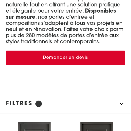
naturelle tout en offrant une solution pratique
Réinitialiser les filtres
et élégante pour votre entrée.
Portes d’entrée Aluminium
Entretien et réglages
Disponibles
sur mesure
, nos portes d’entrée et
Portes d’entrée Acier
compositions s’adaptent à tous vos projets en
Portes d’entrée Mixte Bois / Alu
neuf et en rénovation. Faites votre choix parmi
plus de 280 modèles de portes d’entrée aux
Portes d’entrée Bois
styles traditionnels et contemporains.
Demander un devis
FILTRES