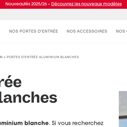
Nouveautés 2025/26 –
Découvrez les nouveaux modèles
NOS PORTES D’ENTRÉE
NOS ACCESSOIRES
NOS 
UM
»
PORTES D’ENTRÉE ALUMINIUM BLANCHES
PAR STYLE
RÉUSSIR MON PROJET
PAR
VIV
Portes d’entrée contemporaines
Conseils de pro
Por
Entr
rée
Portes d’entrée classiques
Normes & fiscalité
Port
Portes d’entrée vitrées
Port
lanches
Portes d'entrée pleines
Port
luminium blanche
. Si vous recherchez